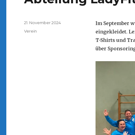
Veröffentlicht
21. November 2024
Im September w
am
Kategorien
Verein
eingekleidet. L
T-Shirts und Tr
über Sponsorin