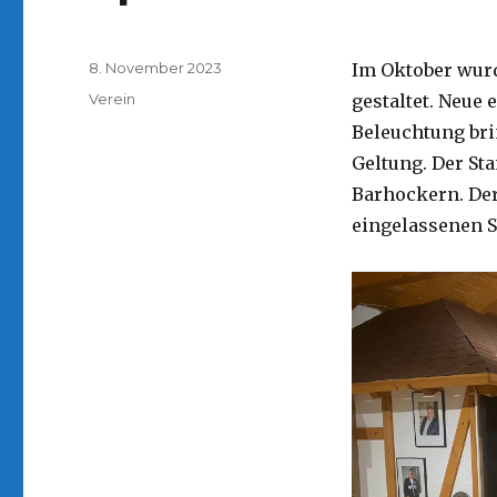
Veröffentlicht
8. November 2023
Im Oktober wur
am
Kategorien
Verein
gestaltet. Neue
Beleuchtung bri
Geltung. Der St
Barhockern. Der
eingelassenen 