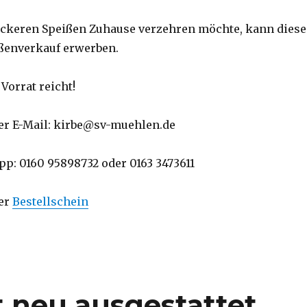
leckeren Speißen Zuhause verzehren möchte, kann diese
ßenverkauf erwerben.
Vorrat reicht!
er E-Mail: kirbe@sv-muehlen.de
p: 0160 95898732 oder 0163 3473611
per
Bestellschein
t neu ausgestattet