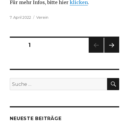
Für mehr Infos, bitte hier
klicken
.
Veröffentlicht
Kategorien
7. April 2022
Verein
am
Seitennummerierung
SEITE
1
NÄC
der
HSTE
SEIT
Beiträge
E
SU
Suche
nach:
NEUESTE BEITRÄGE