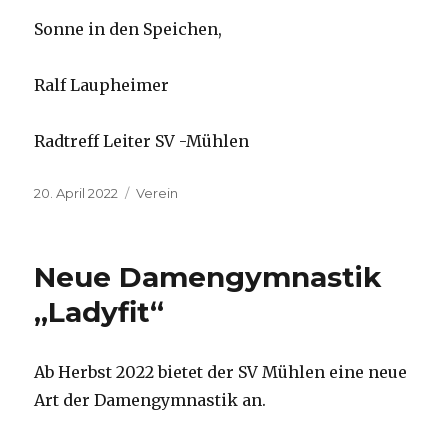
Sonne in den Speichen,
Ralf Laupheimer
Radtreff Leiter SV -Mühlen
Veröffentlicht
Kategorien
20. April 2022
Verein
am
Neue Damengymnastik
„Ladyfit“
Ab Herbst 2022 bietet der SV Mühlen eine neue
Art der Damengymnastik an.