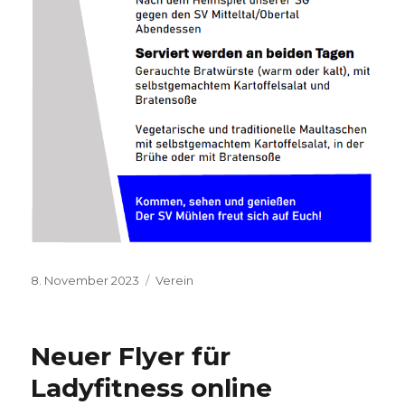
Veröffentlicht
Kategorien
8. November 2023
Verein
am
Neuer Flyer für
Ladyfitness online