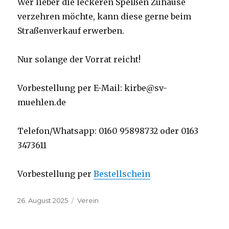
Wer lieber die leckeren Speißen Zuhause
verzehren möchte, kann diese gerne beim
Straßenverkauf erwerben.
Nur solange der Vorrat reicht!
Vorbestellung per E-Mail: kirbe@sv-
muehlen.de
Telefon/Whatsapp: 0160 95898732 oder 0163
3473611
Vorbestellung per
Bestellschein
Veröffentlicht
Kategorien
26. August 2025
Verein
am