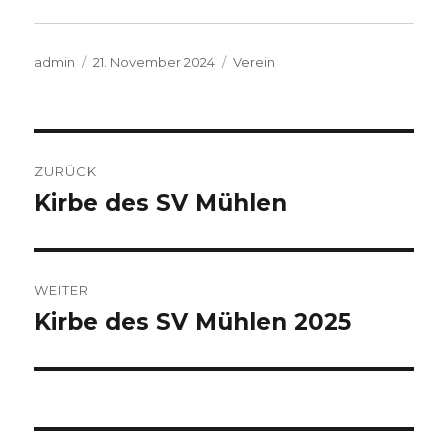
Autor
Veröffentlicht
Kategorien
admin
21. November 2024
Verein
am
Beitragsnavigation
ZURÜCK
Kirbe des SV Mühlen
Vorheriger
Beitrag:
WEITER
Kirbe des SV Mühlen 2025
Nächster
Beitrag: