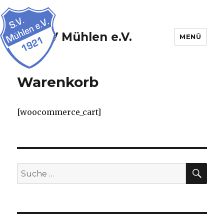
SV Mühlen e.V.
MENÜ
Warenkorb
[woocommerce_cart]
SU
Suche
nach: